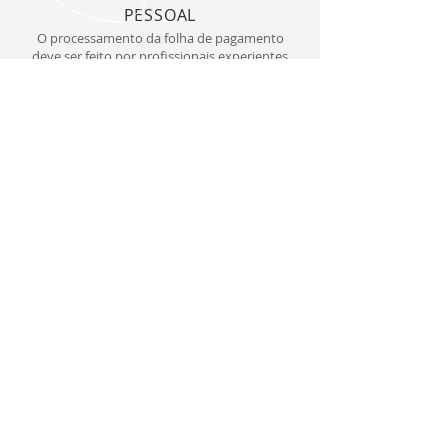
PESSOAL
O processamento da folha de pagamento
deve ser feito por profissionais experientes
e competentes. Com a
assistência próxima e assertiva...
SAIBA MAIS
NOSSO TELEFONE
(11) 2508-9028
|
(11) 97681-8410
NOSSO EMAIL
contato@flmcontabilidade.com.br
NOSSOS HORÁRIOS
Segunda a Sexta, das 07:00 às 18:00