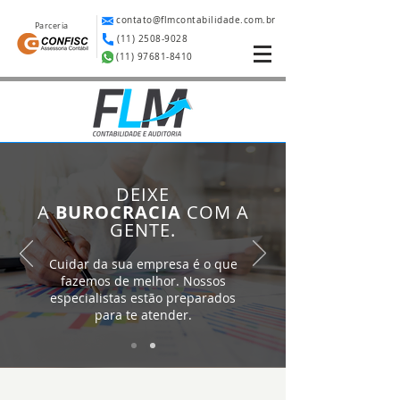
contato@flmcontabilidade.com.br
Parceria
(11) 2508-9028
(11) 97681-8410
DEIXE
A
BUROCRACIA
COM A
GENTE.
Cuidar da sua empresa é o que
fazemos de melhor. Nossos
especialistas estão preparados
para te atender.